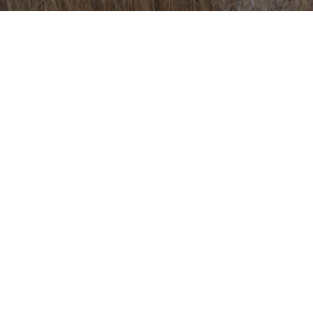
Historische Binnenstad van
Culemborg
Naast de prachtige natuur heeft Culemborg ook een rijke
geschiedenis die teruggaat tot de middeleeuwen. De
historische binnenstad biedt een uniek kijkje in het verleden
met zijn goed bewaarde gebouwen, charmante straatjes en
sfeervolle pleinen. Bezoek het museum Elisabeth Weeshuis
van Culemborg, wandel door de oude stadsmuren of geniet
van een kopje koffie in een van de gezellige cafés. De
combinatie van cultuur en geschiedenis maakt Culemborg tot
een fascinerende bestemming voor iedereen die meer wil
leren over deze prachtige stad. Wij verwelkomen je graag na
een dag vol ontdekkingen.